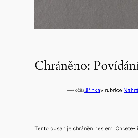
Chráněno: Povídání 
—
Jiřinka
v rubrice
Nahr
vložila
Tento obsah je chráněn heslem. Chcete-li 