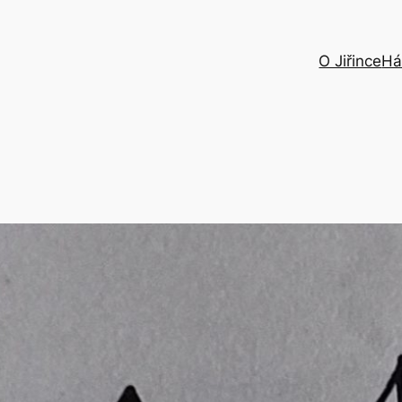
O Jiřince
Há