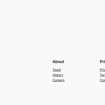
About
Pr
Team
Pri
History
Ter
Careers
Con