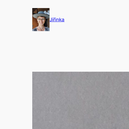
Přeskočit
na
Jiřinka
obsah