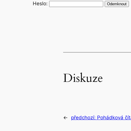
Heslo:
Diskuze
←
předchozí:
Pohádková čít