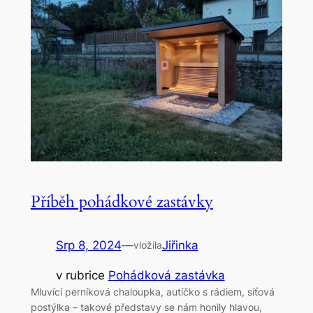
Příběh pohádkové zastávky
Srp 8, 2024
—
Jiřinka
vložila
v rubrice
Pohádková zastávka
Mluvící perníková chaloupka, autíčko s rádiem, síťová
postýlka – takové představy se nám honily hlavou,