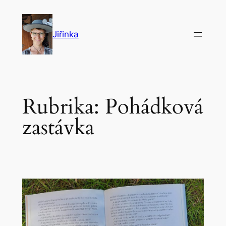
Přeskočit
na
Jiřinka
obsah
Rubrika:
Pohádková
zastávka