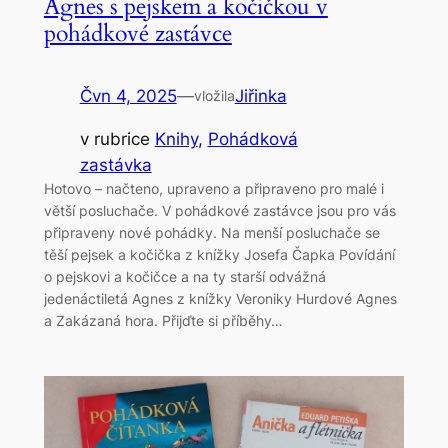
Agnes s pejskem a kočičkou v
pohádkové zastávce
Čvn 4, 2025
—
Jiřinka
vložila
v rubrice
Knihy
, 
Pohádková
zastávka
Hotovo – načteno, upraveno a připraveno pro malé i
větší posluchače. V pohádkové zastávce jsou pro vás
připraveny nové pohádky. Na menší posluchače se
těší pejsek a kočička z knížky Josefa Čapka Povídání
o pejskovi a kočičce a na ty starší odvážná
jedenáctiletá Agnes z knížky Veroniky Hurdové Agnes
a Zakázaná hora. Přijďte si příběhy…