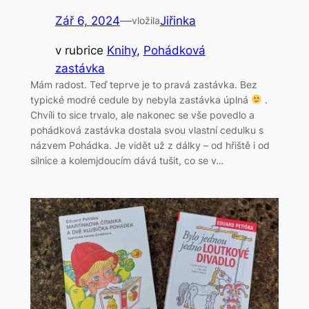
Zář 6, 2024
—
Jiřinka
vložila
v rubrice
Knihy
, 
Pohádková
zastávka
Mám radost. Teď teprve je to pravá zastávka. Bez
typické modré cedule by nebyla zastávka úplná
.
Chvíli to sice trvalo, ale nakonec se vše povedlo a
pohádková zastávka dostala svou vlastní cedulku s
názvem Pohádka. Je vidět už z dálky – od hřiště i od
silnice a kolemjdoucím dává tušit, co se v…