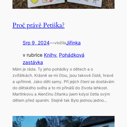
Proč právě Petiška?
Srp 9, 2024
—
Jiřinka
vložila
v rubrice
Knihy
, 
Pohádková
zastávka
Mám je ráda. Ty jeho pohádky o dětech a o
zvířátkách. Krásně se mi čtou, jsou takové čisté, hravé
a upřímné. Jako děti samy. Při jejich čtení se dostávám
do dětského světa a to mi přináší do života lehkost.
Martínkovu a Alenčinu čítanku jsem kdysi četla svým
dětem před spaním. Stejně tak Bylo jednou jedno…