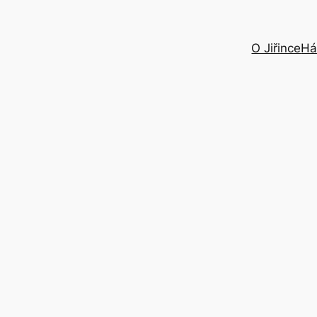
O Jiřince
Há