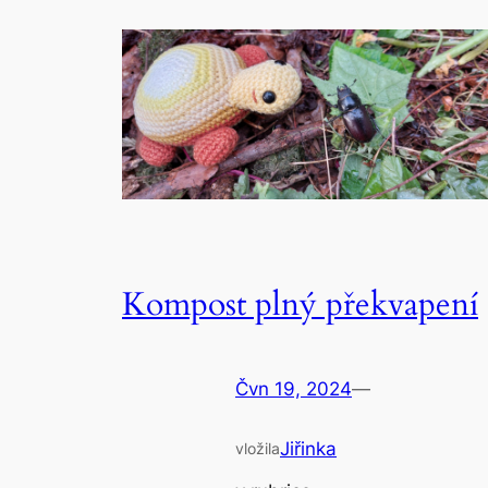
Kompost plný překvapení
Čvn 19, 2024
—
Jiřinka
vložila