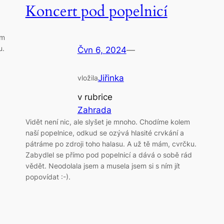
Koncert pod popelnicí
am
u.
Čvn 6, 2024
—
Jiřinka
vložila
v rubrice
Zahrada
Vidět není nic, ale slyšet je mnoho. Chodíme kolem
naší popelnice, odkud se ozývá hlasité crvkání a
pátráme po zdroji toho halasu. A už tě mám, cvrčku.
Zabydlel se přímo pod popelnicí a dává o sobě rád
vědět. Neodolala jsem a musela jsem si s ním jít
popovídat :-).