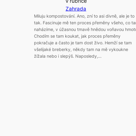
v rubrice
Zahrada
Miluju kompostování. Ano, zní to asi divně, ale je to
tak. Fascinuje mě ten proces přeměny všeho, co t
naházíme, v úžasnou tmavě hnědou voňavou hmot
Chodím se tam koukat, jak proces přeměny
pokračuje a často je tam dost živo. Hemží se tam
všelijaké breberky, někdy tam na mě vykoukne
žížala nebo i slepýš. Naposledy,…