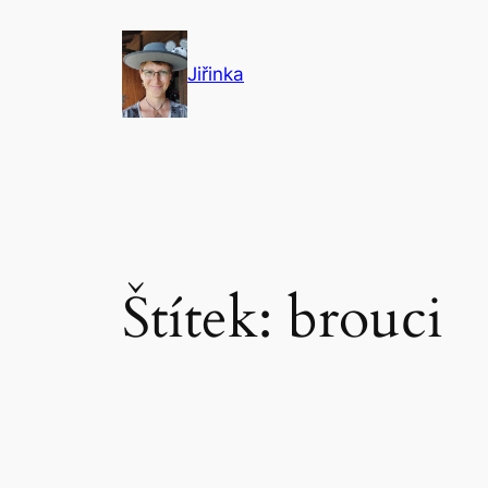
Přeskočit
na
Jiřinka
obsah
Štítek:
brouci