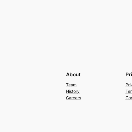
About
Pr
Team
Pri
History
Ter
Careers
Con