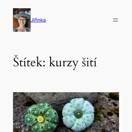
Přeskočit
na
Jiřinka
obsah
Štítek:
kurzy šití