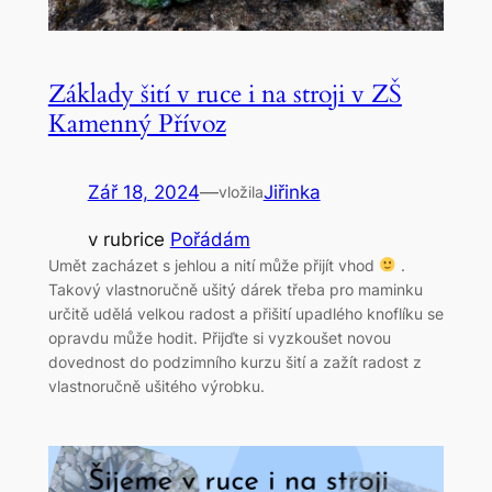
Základy šití v ruce i na stroji v ZŠ
Kamenný Přívoz
Zář 18, 2024
—
Jiřinka
vložila
v rubrice
Pořádám
Umět zacházet s jehlou a nití může přijít vhod
.
Takový vlastnoručně ušitý dárek třeba pro maminku
určitě udělá velkou radost a přišití upadlého knoflíku se
opravdu může hodit. Přijďte si vyzkoušet novou
dovednost do podzimního kurzu šití a zažít radost z
vlastnoručně ušitého výrobku.