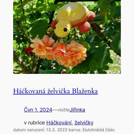
Háčkovaná želvička Blaženka
Čvn 1, 2024
—
Jiřinka
vložila
v rubrice
Háčkování
, 
želvičky
datum narození: 13.3. 2023 barva: žlutohnědá číslo: