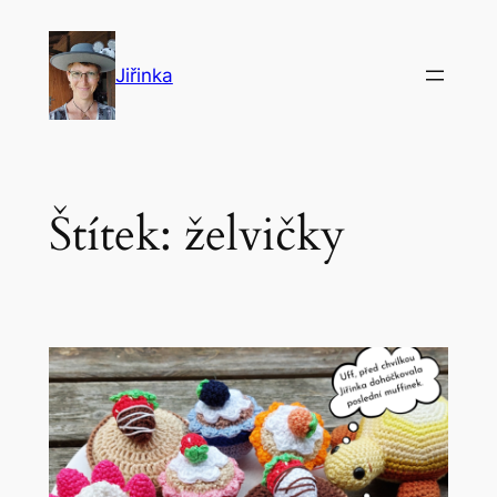
Přeskočit
na
Jiřinka
obsah
Štítek:
želvičky