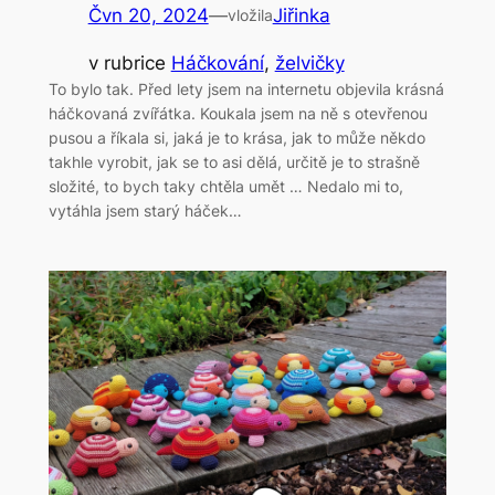
Čvn 20, 2024
—
Jiřinka
vložila
v rubrice
Háčkování
, 
želvičky
To bylo tak. Před lety jsem na internetu objevila krásná
háčkovaná zvířátka. Koukala jsem na ně s otevřenou
pusou a říkala si, jaká je to krása, jak to může někdo
takhle vyrobit, jak se to asi dělá, určitě je to strašně
složité, to bych taky chtěla umět … Nedalo mi to,
vytáhla jsem starý háček…