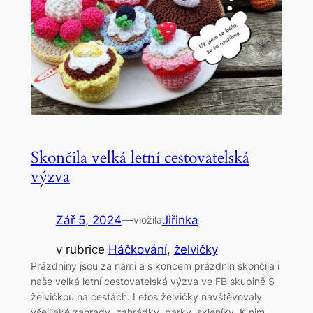
Skončila velká letní cestovatelská
výzva
Zář 5, 2024
—
Jiřinka
vložila
v rubrice
Háčkování
, 
želvičky
Prázdniny jsou za námi a s koncem prázdnin skončila i
naše velká letní cestovatelská výzva ve FB skupině S
želvičkou na cestách. Letos želvičky navštěvovaly
všelijaké zahrady, zahrádky, parky, skleníky. K nim