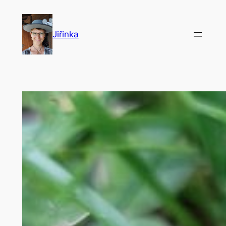
Přeskočit
na
Jiřinka
obsah