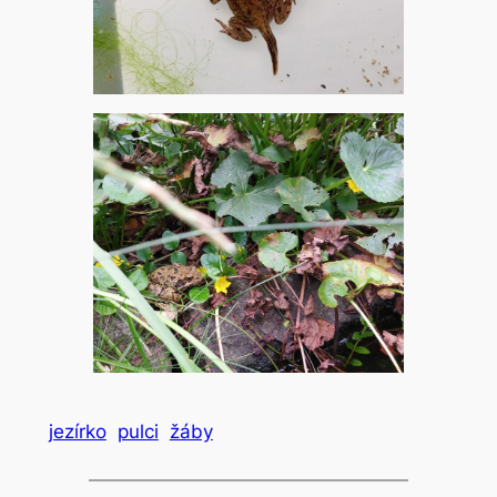
jezírko
pulci
žáby