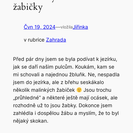
žabičky
Čvn 19, 2024
—
Jiřinka
vložila
v rubrice
Zahrada
Před pár dny jsem se byla podívat k jezírku,
jak se daří našim pulcům. Koukám, kam se
mi schovali a najednou žbluňk. Ne, nespadla
jsem do jezírka, ale z břehu seskákalo
několik malinkých žabiček
Jsou trochu
„průhledné“ a některé ještě mají ocásek, ale
rozhodně už to jsou žabky. Dokonce jsem
zahlédla i dospělou žábu a myslím, že to byl
nějaký skokan.