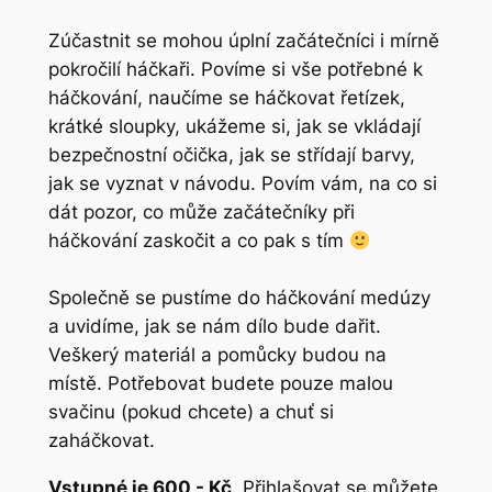
Zúčastnit se mohou úplní začátečníci i mírně
pokročilí háčkaři. Povíme si vše potřebné k
háčkování, naučíme se háčkovat řetízek,
krátké sloupky, ukážeme si, jak se vkládají
bezpečnostní očička, jak se střídají barvy,
jak se vyznat v návodu. Povím vám, na co si
dát pozor, co může začátečníky při
háčkování zaskočit a co pak s tím
Společně se pustíme do háčkování medúzy
a uvidíme, jak se nám dílo bude dařit.
Veškerý materiál a pomůcky budou na
místě. Potřebovat budete pouze malou
svačinu (pokud chcete) a chuť si
zaháčkovat.
Vstupné je 600,- Kč
. Přihlašovat se můžete