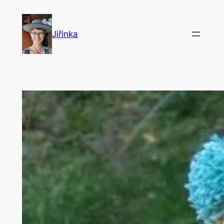
Přeskočit
na
Jiřinka
obsah