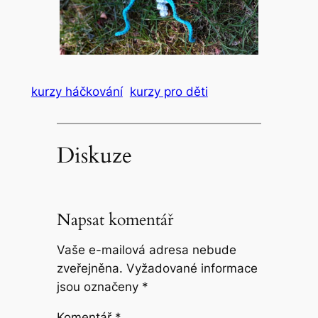
kurzy háčkování
kurzy pro děti
Diskuze
Napsat komentář
Vaše e-mailová adresa nebude
zveřejněna.
Vyžadované informace
jsou označeny
*
Komentář
*