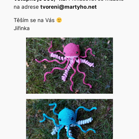
na adrese
tvoreni@martyho.net
Těším se na Vás
Jiřinka